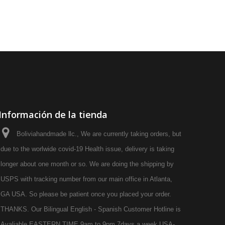
Información de la tienda
Boliviahandmade llc., We are currently taking orders, but
due to the worlwide covid-19 Health issue, delivery is taking
longer about one month or so. We are doing the shipping by
USPS with tracking number from our main office in Atlanta,
GA USA. So please be patient once you placed your order.
THANKS. Our Bilingual English - Spanish Customer Hotline is
Avaliable EASTERN TIME 9am to 9pm 7days a week USA-