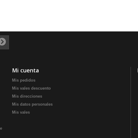
Mi cuenta
Mis pedidos
Mis vales descuento
Mis direcciones
Mis datos personales
Mis vales
de