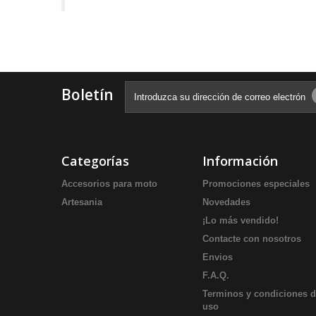
Boletín
Categorías
Información
Accesorios para moto
Promociones especiales
Artesania
Novedades
¡Lo más vendido!
Contacte con nosotros
Envios
F.A.Q.
Terminos y condiciones 
uso